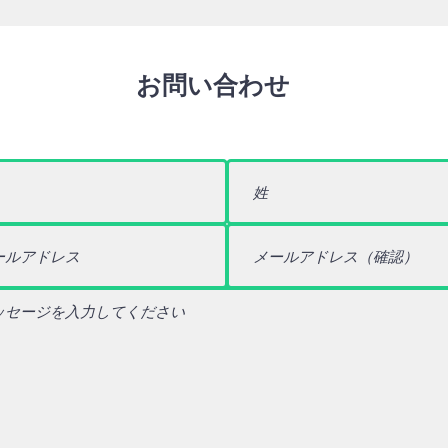
お問い合わせ