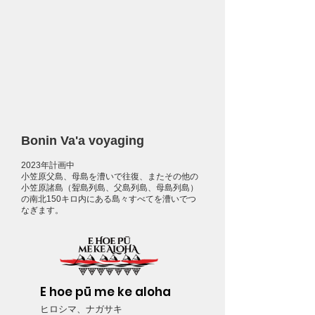
Bonin Va'a voyaging
2023年計画中
小笠原父島、母島を漕いで往復、またその他の
小笠原諸島（聟島列島、父島列島、母島列島）
の南北150キロ内にある島々すべてを漕いでつ
なぎます。
E hoe pū me ke aloha
ヒロシマ、ナガ
サキ