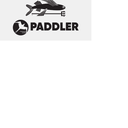
パドルフォーマザーアーズの活動、航海を行う
ための寄付を募集しています。
どうぞ、ご支援をお願いします。
■直接お振込、ご寄付頂く場合は以下にお願い
します。
ゆうちょ銀行 ： 記号10980 番号13504101
口 座 名 ： パドルフォーマザーアース
他の金融機関からのお振込みの場合
店 名 ： 〇九八（読み ゼロキュウハチ）
店 番 ： 098
預金種目 ： 普通預金
口座番号 ： 1350410
口 座 名 ： パドルフォーマザーアース