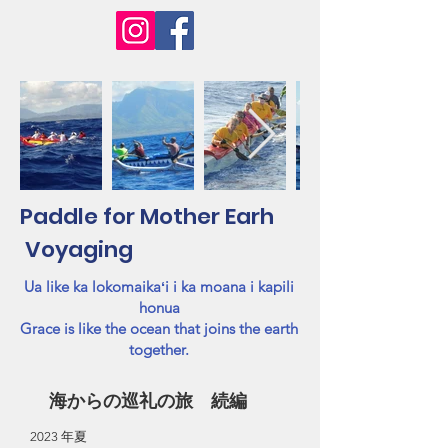
Paddle for Mother Earh
Voyaging
Ua like ka lokomaikaʻi i ka moana i kapili
honua
Grace is like the ocean that joins the earth
together.
海からの巡礼の旅 続編
2023 年夏