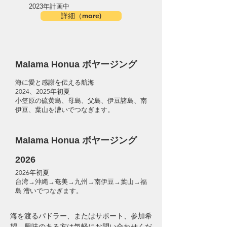
2023年計画中
詳細（more)
Malama Honua ボヤージング
海に愛と感謝を伝える航海
2024、2025年初夏
小笠原の硫黄島、母島、父島、伊豆諸島、南
伊豆、葉山を漕いでつなぎます。
Malama Honua ボヤージング
2026
2026年初夏
台湾→沖縄→奄美→九州→南伊豆→葉山→福
島 漕いでつなぎます。
海を渡るパドラー、またはサポート、参加希
望、興味のある方は気軽にお問い合わせくだ